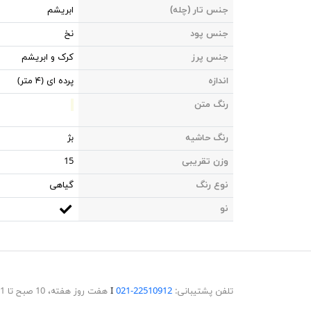
جنس تار (چله)
ابریشم
جنس پود
نخ
جنس پرز
کرک و ابریشم
اندازه
پرده ای (۴ متر)
رنگ متن
رنگ حاشیه
بژ
وزن تقریبی
15
نوع رنگ
گیاهی
نو
تلفن پشتیبانی:
22510912-021
Ι
هفت روز هفته، 10 صبح تا 11 شب پاسخگوی شما هستیم.