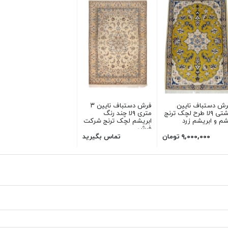
رش دستباف نایین
فرش دستباف نایین ۳
پشتی ۹لا طرح لچک ترنج
متری ۹لا چند رنگ
م و ابریشم زرد
ابریشم لچک ترنج شرکت
فرش
۹,۰۰۰,۰۰۰ تومان
تماس بگیرید