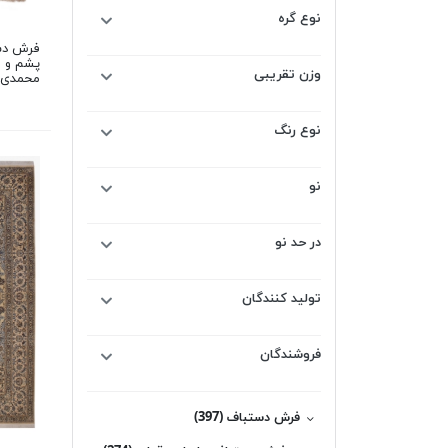
نوع گره
پشم و ا
وزن تقریبی
محمدی
نوع رنگ
نو
در حد نو
تولید کنندگان
فروشندگان
فرش دستباف
(397)