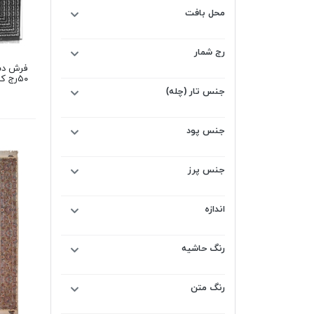
محل بافت
رج شمار
۵۰رج کرک طرح گل مهری
جنس تار (چله)
جنس پود
جنس پرز
اندازه
رنگ حاشیه
رنگ متن