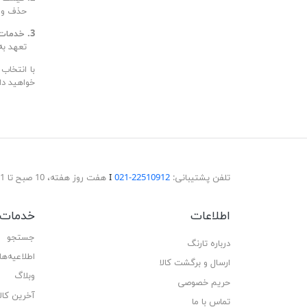
حذف واسط
3. خدمات بهتر:
تعهد به ا
خواهید دا
تلفن پشتیبانی:
22510912-021
Ι
هفت روز هفته، 10 صبح تا 11 شب پاسخگوی شما هستیم.
اطلاعات
خدمات 
جستجو
درباره تارنگ
اطلاعیه‌ها
ارسال و برگشت کالا
وبلاگ
حریم خصوصی
آخرین کا
تماس با ما