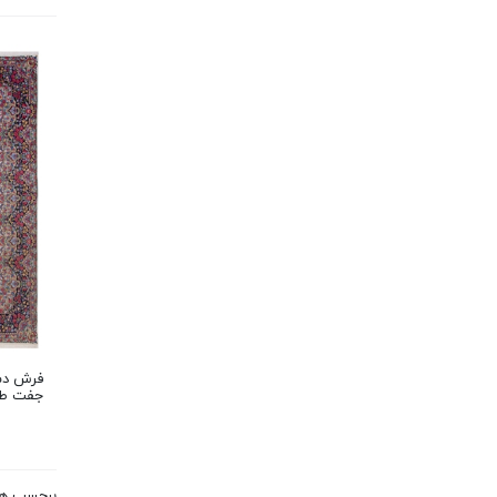
جفت طر
برچسب ه