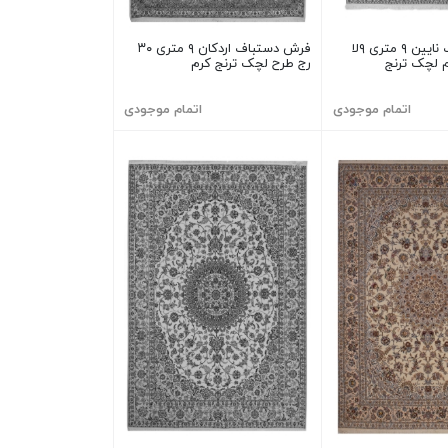
فرش دستباف نایین ۹ متری ۹لا
فرش دستباف اردکان ۹ متری ۳۰
 لچک ترنج
رج طرح لچک ترنج کرم
اتمام موجودی
اتمام موجودی