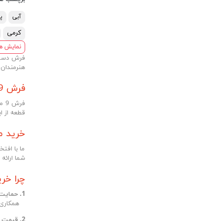
آبی
پ
کرمی
نمایش ه
هنرمندان 
فرش 9 متری تارنگ: تنوع در زیبایی
فر
قطعه از ای
خرید مط
ما با افتخ
شما ارائه 
چرا خرید ف
1. حمایت از هنرمندان:
همکاری فع
2. قیمت مناسب: