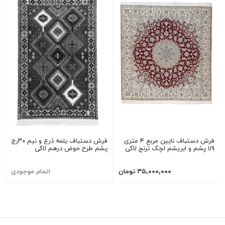
فرش دستباف نایین مربع ۴ متری
فرش دستباف یلمه ذرع و نیم ۳۰رج
۹لا پشم و ابریشم لچک ترنج لاکی
پشم طرح حوض درهم لاکی
۳۵,۰۰۰,۰۰۰ تومان
اتمام موجودی