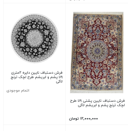
فرش دستباف نایین دایره ۲متری
۹لا پشم و ابریشم طرح لچک ترنج
لاکی
اتمام موجودی
فرش دستباف نایین پشتی ۹لا طرح
لچک ترنج پشم و ابریشم لاکی
۱۲,۰۰۰,۰۰۰ تومان