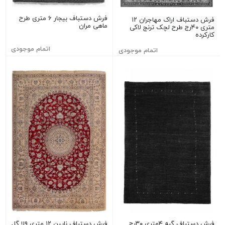
فرش دستباف بیجار ۶ متری طرح
فرش دستباف اراک مهاجران ۱۲
ماهی مران
متری ۴۰رج طرح لچک ترنج لاکی
کارکرده
اتمام موجودی
اتمام موجودی
فرش دستباف گبه ۴متری ۳۰رج
فرش دستباف نایین ۱۲ متری ۹لا گل