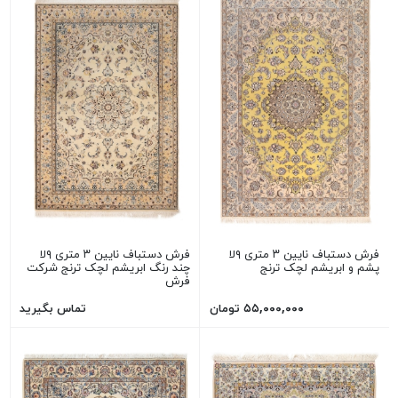
فرش دستباف نایین ۳ متری ۹لا
فرش دستباف نایین ۳ متری ۹لا
پشم و ابریشم لچک ترنج
چند رنگ ابریشم لچک ترنج شرکت
فرش
۵۵,۰۰۰,۰۰۰ تومان
تماس بگیرید