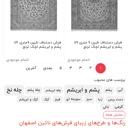
فرش دستباف نایین ۹ متری ۹لا
فرش دستباف نایین ۹متری ۶لا
پشم و ابریشم لچک ترنج
پشم و ابریشم لچک ترنج
اتمام موجودی
اتمام موجودی
۱
۲
۳
۴
۵
بعدی
آخرین
برچسب های محبوب
پشم و ابریشم
چله نخ
آبی
پشم
چله پشم
چله ابریشم
زرد
سبز
سورمه ای
دست ریس
قرمز
کرک
کرک و ابریشم
کرمی
لاکی
نمایش همه
رنگ‌ها و طرح‌های زیبای فرش‌های نائین اصفهان