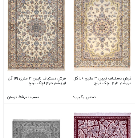
فرش دستباف نایین ۳ متری ۹لا گل
فرش دستباف نایین ۳ متری ۹لا گل
ابریشم طرح لچک ترنج
ابریشم طرح لچک ترنج
تماس بگیرید
۵۵,۰۰۰,۰۰۰ تومان