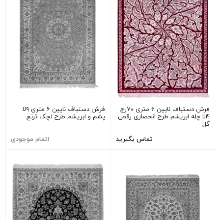
فرش دستباف نایین ۶ متری ۷۰رج
فرش دستباف نایین ۶ متری ۹لا
۴لا چله ابریشم طرح انحصاری رقص
پشم و ابریشم طرح لچک ترنج
گل
تماس بگیرید
اتمام موجودی