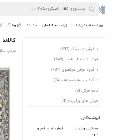
کنسرسیوم فرش دستباف تارنگ
دسته‌بندی‌ها
صفحه اصلی
خدمات
وبلاگ
کالاها 
فرش دستباف
(397)
مرتب ساز
فرش دستباف نایین
(148)
گروه فرش مرتضوی
(181)
گبه و یلمه دستباف
(24)
تابلو فرش
(2)
فرش های برگزیده
(4)
فروشندگان
مجتبی رضوی .......... فرش های قم و
تبریز