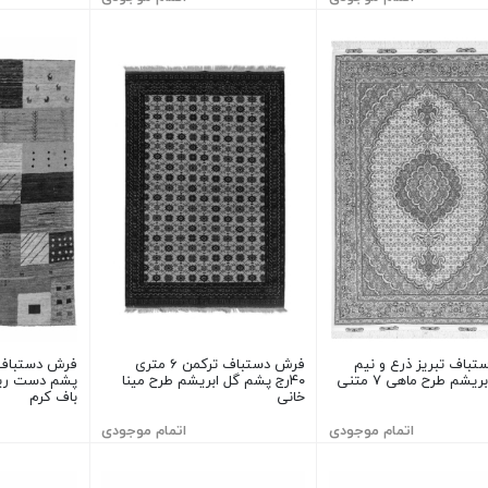
باف تبریز ذرع و نیم
فرش دستباف ترکمن ۶ متری
کرک و ابریشم طرح ماهی ۷ متنی
۴۰رج پشم گل ابریشم طرح مینا
پشم دست ری
خانی
باف کرم
اتمام موجودی
اتمام موجودی