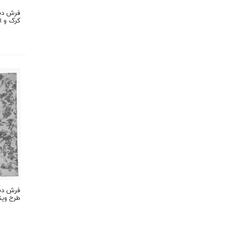
کرک و ا
طرح وین