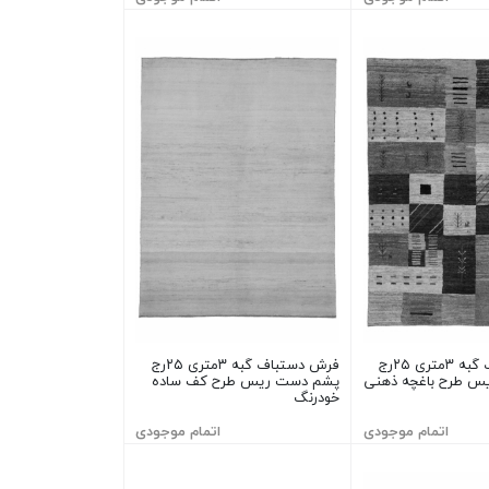
فرش دستباف گبه ۳متری ۲۵رج
فرش دستباف گبه ۳متری ۲۵رج
س طرح باغچه ذهنی
پشم دست ریس طرح کف ساده
خودرنگ
اتمام موجودی
اتمام موجودی