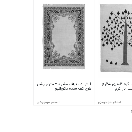
فرش دستباف گبه ۳متری ۲۵رج
فرش دستباف مشهد ۶ متری پشم
 انار کرم
طرح کف ساده دکوراتیو
اتمام موجودی
اتمام موجودی