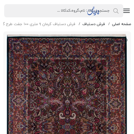
صفحه اصلی
فرش دستباف
فرش دستباف کرمان ۹ متری ۱۰۰ جفت طرح گل و بته