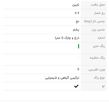
محل بافت
نایین
رج شمار
۹ لا
جنس تار (چله)
نخ
جنس پرز
پشم
اندازه
ذرع و چارک (۱ متر)
رنگ متن
رنگ حاشیه
وزن تقریبی
5
نوع رنگ
ترکیبی گیاهی و شیمیایی
نو