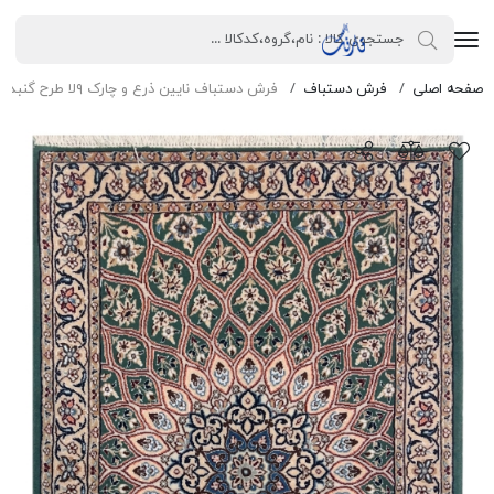
صفحه اصلی
فرش دستباف
فرش دستباف نایین ذرع و چارک ۹لا طرح گنبد سبز