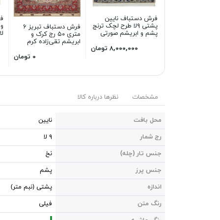
فرش دستباف نایین
ف
پشتی ۹لا طرح لچک ترنج
فرش دستباف تبریز ۶
پشم و ابریشم صورتی
لا
متری ۵۰ رج کرک و
ابریشم تقی‌زاده کرم
۸,۰۰۰,۰۰۰ تومان
۰ تومان
مشخصات
نظرها درباره کالا
محل بافت
نایین
رج شمار
۹ لا
جنس تار (چله)
نخ
جنس پرز
پشم
اندازه
پشتی (نبم متر)
رنگ متن
فیلی