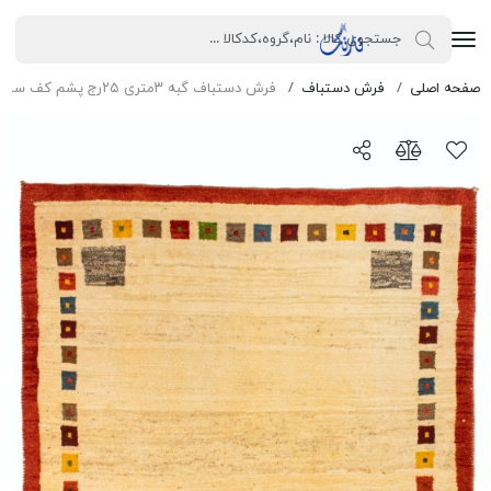
صفحه اصلی
فرش دستباف
فرش دستباف گبه ۳متری ۲۵رج پشم کف ساده خودرنگ