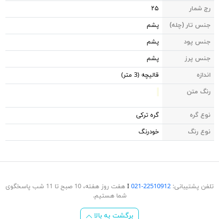
رج شمار
۲۵
جنس تار (چله)
پشم
جنس پود
پشم
جنس پرز
پشم
اندازه
قالیچه (3 متر)
رنگ متن
نوع گره
گره ترکی
نوع رنگ
خودرنگ
تلفن پشتیبانی:
22510912-021
Ι
هفت روز هفته، 10 صبح تا 11 شب پاسخگوی
شما هستیم.
برگشت به بالا