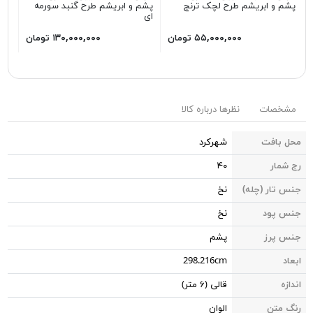
پشم و ابریشم طرح لچک ترنج
پشم و ابریشم طرح گنبد سورمه
پشم
ای
۵۵,۰۰۰,۰۰۰ تومان
۱۳۰,۰۰۰,۰۰۰ تومان
مشخصات
نظرها درباره کالا
محل بافت
شهرکرد
رج شمار
۴۰
جنس تار (چله)
نخ
جنس پود
نخ
جنس پرز
پشم
ابعاد
298.216cm
اندازه
قالی (۶ متر)
رنگ متن
الوان