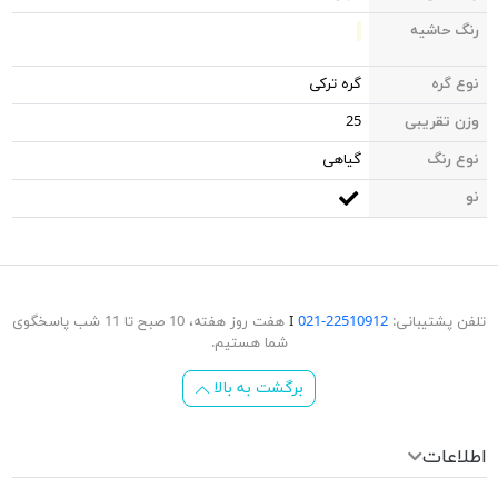
رنگ حاشیه
نوع گره
گره ترکی
وزن تقریبی
25
نوع رنگ
گیاهی
نو
تلفن پشتیبانی:
22510912-021
Ι
هفت روز هفته، 10 صبح تا 11 شب پاسخگوی
شما هستیم.
برگشت به بالا
اطلاعات