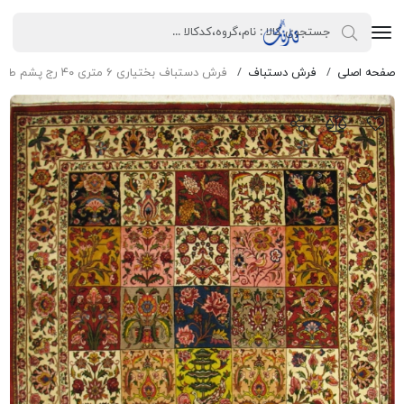
صفحه اصلی
فرش دستباف
فرش دستباف بختیاری ۶ متری ۴۰ رج پشم طرح خشتی الوان