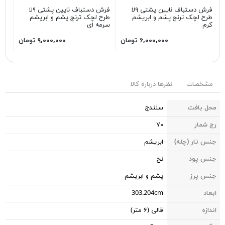
فرش دستباف نایین پشتی ۹لا
فرش دستباف نایین پشتی ۹لا
طرح لچک ترنج پشم و ابریشم
طرح لچک ترنج پشم و ابریشم
طرح
کرم
سرمه ای
کرم
۶,۰۰۰,۰۰۰ تومان
۹,۰۰۰,۰۰۰ تومان
مشخصات
نظرها درباره کالا
محل بافت
سنندج
رج شمار
۷۰
جنس تار (چله)
ابریشم
جنس پود
نخ
جنس پرز
پشم و ابریشم
ابعاد
303.204cm
اندازه
قالی (۶ متر)