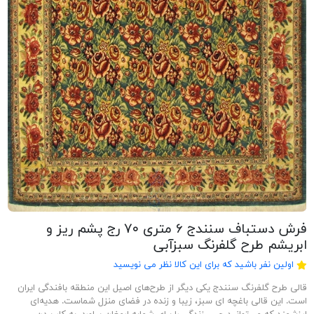
فرش دستباف سنندج ۶ متری ۷۰ رج پشم ریز و
ابریشم طرح گلفرنگ سبزآبی
اولین نفر باشید که برای این کالا نظر می نویسید
قالی طرح گلفرنگ سنندج یکی دیگر از طرح‌های اصیل این منطقه بافندگی ایران
است. این قالی باغچه ای سبز، زیبا و زنده در فضای منزل شماست. هدیه‌ای