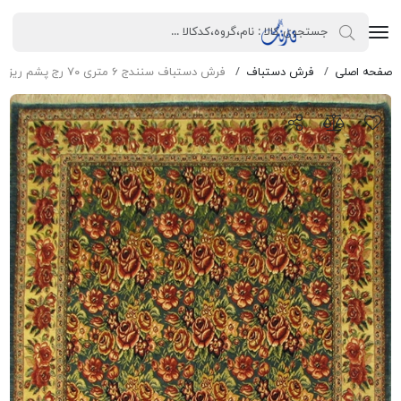
صفحه اصلی
فرش دستباف
فرش دستباف سنندج ۶ متری ۷۰ رج پشم ریز و ابریشم طرح گلفرنگ سبزآبی