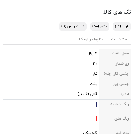
تگ های کالا:
قرمز
(۱۴)
پشم
(۵۰)
دست ریس
(۱۱)
مشخصات
نظرها درباره کالا
محل بافت
شیراز
رج شمار
۳۰
جنس تار (چله)
نخ
جنس پرز
پشم
اندازه
قالی (۶ متر)
رنگ حاشیه
رنگ متن
نوع گره
گره ترکی