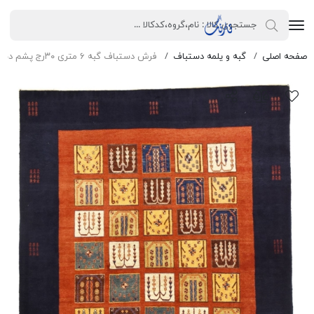
صفحه اصلی
گبه و یلمه دستباف
فرش دستباف گبه ۶ متری ۳۰رج پشم دست ریس طرح خشتی اعلاء قرمز