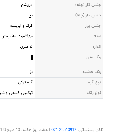
جنس تار (چله)
ابریشم
جنس تار (چله)
نخ
جنس پرز
کرک و ابریشم
ابعاد
۱۸۰*۲۸۰ سانتیمتر
اندازه
۵ متری
رنگ متن
رنگ حاشیه
بژ
نوع گره
گره ترکی
نوع رنگ
ترکیبی گیاهی و شی
تلفن پشتیبانی:
22510912-021
Ι
هفت روز هفته، 10 صبح تا 11 شب پاسخگوی شما هستیم.