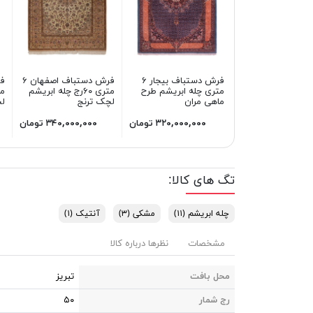
فرش دستباف بیجار ۶
فرش دستباف اصفهان ۶
متری چله ابریشم طرح
متری ۶۰رج چله ابریشم
مت
ماهی مران
لچک ترنج
لچ
۳۲۰,۰۰۰,۰۰۰ تومان
۳۴۰,۰۰۰,۰۰۰ تومان
تگ های کالا:
چله ابریشم
(۱۱)
مشکی
(۳)
آنتیک
(۱)
مشخصات
نظرها درباره کالا
محل بافت
تبریز
رج شمار
۵۰