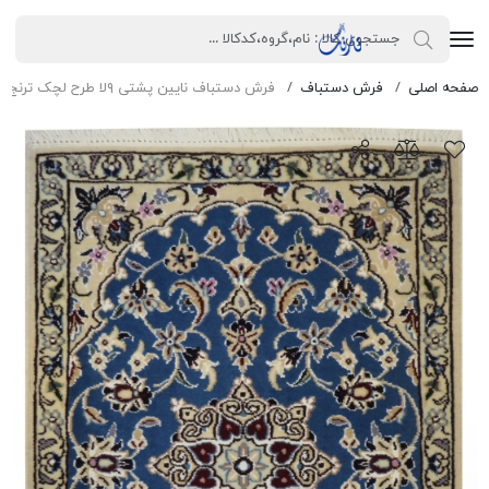
صفحه اصلی
فرش دستباف
فرش دستباف نایین پشتی ۹لا طرح لچک ترنج پشم و ابریشم آبی