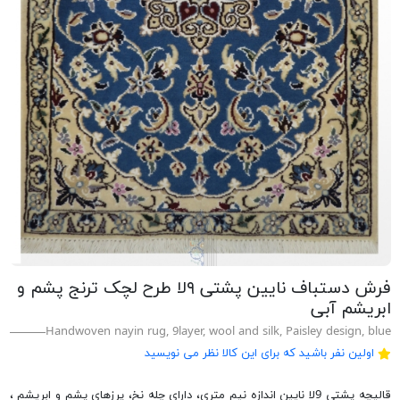
فرش دستباف نایین پشتی ۹لا طرح لچک ترنج پشم و
ابریشم آبی
Handwoven nayin rug, 9layer, wool and silk, Paisley design, blue
اولین نفر باشید که برای این کالا نظر می نویسید
قالیچه پشتی 9لا نایین اندازه نیم متری، دارای چله نخ، پرزهای پشم و ابریشم ،