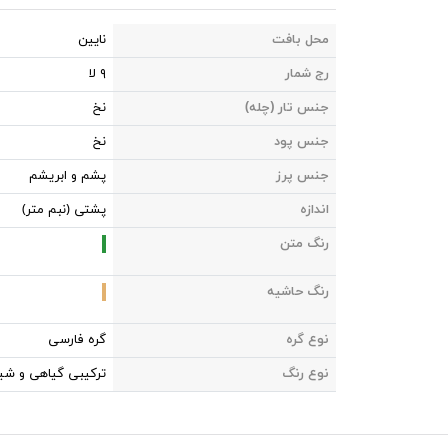
محل بافت
نایین
رج شمار
۹ لا
جنس تار (چله)
نخ
جنس پود
نخ
جنس پرز
پشم و ابریشم
اندازه
پشتی (نبم متر)
رنگ متن
رنگ حاشیه
نوع گره
گره فارسی
نوع رنگ
ترکیبی گیاهی و شی