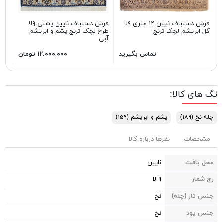
فرش دستباف نایین ۱۲ متری ۹لا
فرش دستباف نایین پشتی ۹لا
گل ابریشم لچک ترنج
طرح لچک ترنج پشم و ابریشم
گل 
آبی
تماس بگیرید
۱۲,۰۰۰,۰۰۰ تومان
تگ های کالا:
چله نخ
(۱۸۹)
پشم و ابریشم
(۱۵۹)
مشخصات
نظرها درباره کالا
محل بافت
نایین
رج شمار
۹ لا
جنس تار (چله)
نخ
جنس پود
نخ