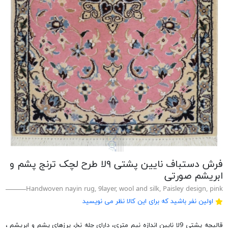
فرش دستباف نایین پشتی ۹لا طرح لچک ترنج پشم و
ابریشم صورتی
Handwoven nayin rug, 9layer, wool and silk, Paisley design, pink
اولین نفر باشید که برای این کالا نظر می نویسید
قالیچه پشتی 9لا نایین اندازه نیم متری، دارای چله نخ، پرزهای پشم و ابریشم ،