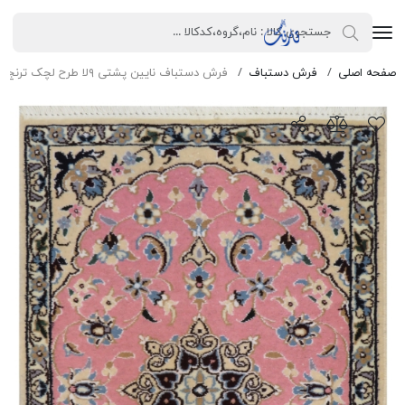
صفحه اصلی
فرش دستباف
فرش دستباف نایین پشتی ۹لا طرح لچک ترنج پشم و ابریشم صورتی