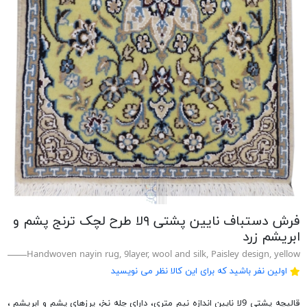
فرش دستباف نایین پشتی ۹لا طرح لچک ترنج پشم و
ابریشم زرد
Handwoven nayin rug, 9layer, wool and silk, Paisley design, yellow
اولین نفر باشید که برای این کالا نظر می نویسید
قالیچه پشتی 9لا نایین اندازه نیم متری، دارای چله نخ، پرزهای پشم و ابریشم ،