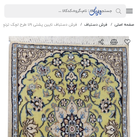
صفحه اصلی
فرش دستباف
فرش دستباف نایین پشتی ۹لا طرح لچک ترنج پشم و ابریشم زرد