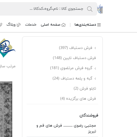
کنسرسیوم فرش دستباف تارنگ
دسته‌بندی‌ها
صفحه اصلی
خدمات
وبلاگ
فرش دستباف
(397)
فرش دستباف نایین
(148)
مرتب ساز
گروه فرش مرتضوی
(181)
گبه و یلمه دستباف
(24)
تابلو فرش
(2)
فرش های برگزیده
(4)
فروشندگان
مجتبی رضوی .......... فرش های قم و
تبریز