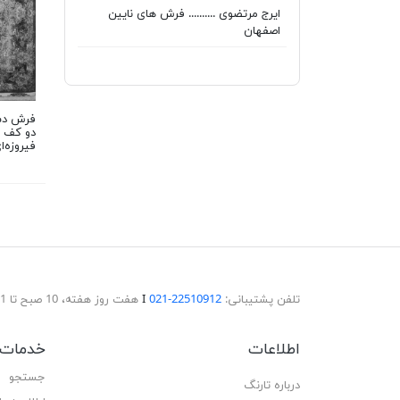
ایرج مرتضوی .......... فرش های نایین
اصفهان
دو کف 
فیروزه‌
تلفن پشتیبانی:
22510912-021
Ι
هفت روز هفته، 10 صبح تا 11 شب پاسخگوی شما هستیم.
اطلاعات
خدمات 
جستجو
درباره تارنگ