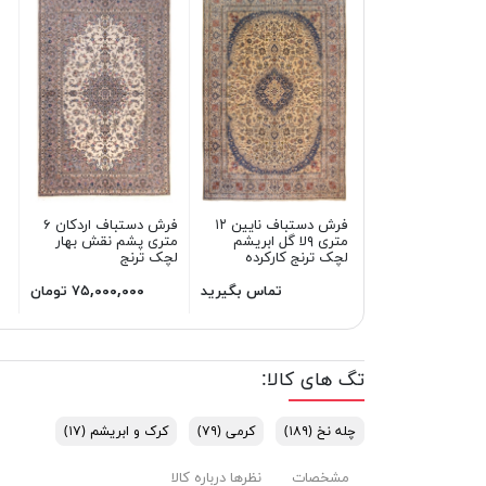
فرش دستباف نایین ۱۲
فرش دستباف اردکان ۶
متری ۹لا گل ابریشم
متری پشم نقش بهار
لچک ترنج کارکرده
لچک ترنج
تماس بگیرید
۷۵,۰۰۰,۰۰۰ تومان
تگ های کالا:
چله نخ
(۱۸۹)
کرمی
(۷۹)
کرک و ابریشم
(۱۷)
مشخصات
نظرها درباره کالا