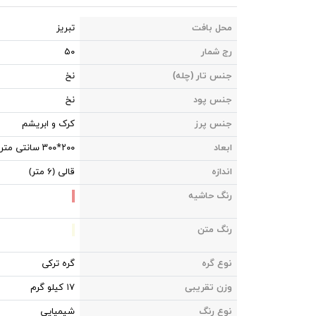
محل بافت
تبریز
رج شمار
۵۰
جنس تار (چله)
نخ
جنس پود
نخ
جنس پرز
کرک و ابریشم
ابعاد
۲۰۰*۳۰۰ سانتی متر
اندازه
قالی (۶ متر)
رنگ حاشیه
رنگ متن
نوع گره
گره ترکی
وزن تقریبی
۱۷ کیلو گرم
نوع رنگ
شیمیایی