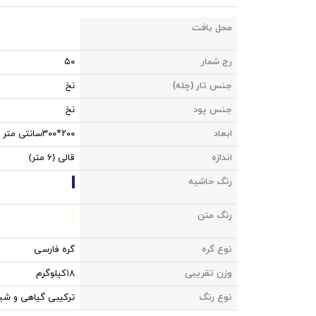
محل بافت
رج شمار
۵۰
جنس تار (چله)
نخ
جنس پود
نخ
ابعاد
۲۰۰*۳۰۰سانتی متر
اندازه
قالی (۶ متر)
رنگ حاشیه
رنگ متن
نوع گره
گره فارسی
وزن تقریبی
۱۸کیلوگرم
نوع رنگ
ترکیبی گیاهی و شی