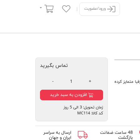
سبد خرید
ورود/عضویت
تماس بگیرید
-
+
با متمایز کرده
افزودن به سبد خرید
زمان تحویل:
3 الی 5 روز
کد کالا:
MC114
48 ساعت ضمانت
ارسال به سراسر
بازگشت
ایران و جهان